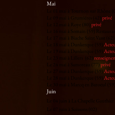
Mai
Le 01 mai à Tournon sur Rhône (
Le 09 mai à Grumiéres (42)
privé
Le 12 mai à Roye (80)
privé
Le 16 mai à Somain (59) Restauran
Le 17
mai à Biache Saint Vasst (62
Le 18 mai à Dunkerque (59)
Acteu
Le 19
mai à Dunkerque (59)
Acteu
Le 23 mai à Lillers (62)
renseigne
Le 24 mai à Samoreau (77)
privé
Le 27
mai à Dunkerque (59)
Acteu
Le 28
mai à Dunkerque (59)
Acteu
Le 30 mai à Marcq en Baroeul (59
Juin
Le 04 juin à La Chapelle Gauthier
Le 07 juin à Soissons (02)