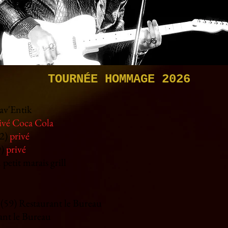
TOURNÉE HOMMAGE 2026
av'Entik
ivé Coca Cola
62)
privé
9)
privé
petit marais grill
n (59) Restaurant le Bureau
ant le Bureau