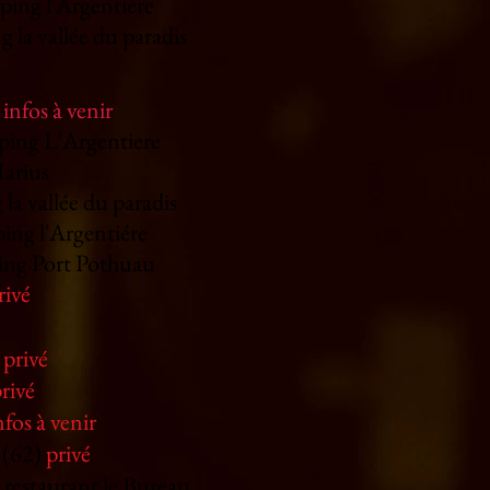
mping
l'Argentiere
g la vallée du paradis
)
infos à venir
ping L'Argentiere
Marius
la vallée du paradis
ping
l'Argentiére
ing Port Pothuau
rivé
)
privé
rivé
nfos à venir
 (62)
privé
restaurant le Bureau