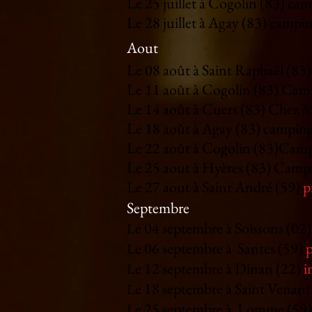
Le 25 juillet à Cogolin (83) ca
Le 28 juillet à Agay (83) campin
Aout
Le 08 août à Saint Raphaël (83
Le 11 août à Cogolin (83) Cam
Le 14 août à Cuers (83) Chez 
Le 18 août à Agay (83) camping 
Le 22 août à
Cogolin (83)Cam
Le 25 aout à Hyères (83) Camp
Le 27 aout à Saint André (59)
p
Septembre
e 04 septembre
à Soissons (02
L
e 06 septembre
à Santes (59)
p
L
e 12 septembre
à Dinan (22)
i
L
e 18 septembre
à Saint Venant
L
e 25 septembre
à Lomme (59) 
L