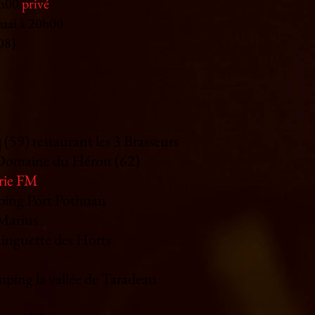
16h00
privé
quai à 20h00
(08)
 (59) restaurant les 3 Brasseurs
) Domaine du Héron (62)
rie FM
mping Port Pothuau
 Marius
uinguette des Horts
amping la vallée de Taradeau