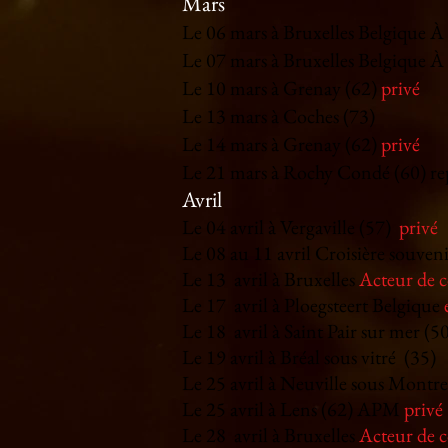
Mars
Le 06 mars à Bruxelles Belgique À 
Le 07 mars
à Bruxelles Belgique À
Le 10 mars à Grenay (62)
privé
Le 13
mars à Coches (73)
Le 14 mars à Grenay (62)
privé
Le 21 mars à Rochy Condé (60) rep
Avril
Le 04 avril à Vergaville (57)
privé
Le 08 au 11 avril Croisière souv
Le 13 avril à Bruxelles
Acteur de 
Le 17 avril à Ploegsteert Belgique
Le 18 avril à Saint Pair sur mer (5
Le 19 avril à Bréal sous vitré (35)
Le 25 avril à Neuville sous Montre
Le 25 avril à Lens (62) APM
privé
Le 28 avril à Bruxelles
Acteur de 