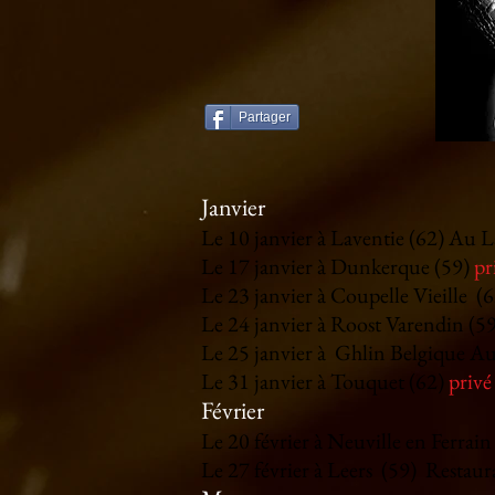
Partager
Janvier
Le 10 janvier à Laventie (62) Au L
Le 17 janvier à Dunkerque (59)
pr
Le 23
janvier à Coupelle Vieille (
Le 24 janvier à Roost Varendin (5
Le 25 janvier à Ghlin Belgique Au 
Le 31 janvier à Touquet (62)
privé
Février
Le 20 février à Neuville en Ferrai
Le 27 février à Leers (59)
Restaur