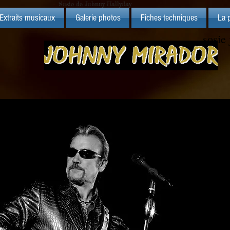
Sosie de Johnny Hallyday
Extraits musicaux
Galerie photos
Fiches techniques
La 
sosie