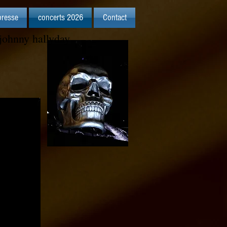
presse
concerts 2026
Contact
 johnny hallyday