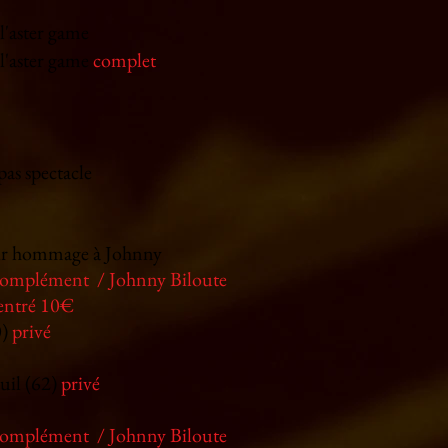
l'aster game
 l'aster game
complet
as spectacle
enir hommage à Johnny
complément / Johnny Biloute
entré 10€
0)
privé
uil (62)
privé
complément / Johnny Biloute