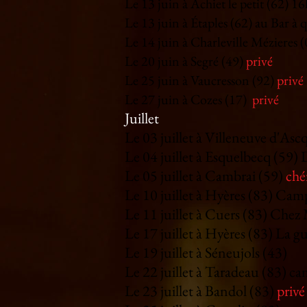
Le 13 juin à Achiet le petit (62) 
Le 13 juin à Étaples (62) au Bar à 
Le 14 juin à Charleville Mézieres 
Le 20 juin à Segré (49)
privé
Le 25 juin à Vaucresson (92)
privé
Le 27 juin à Cozes (17)
privé
Juillet
Le 03 juillet à Villeneuve d'Ascq
Le 04 juillet à Esquelbecq (59
Le 05 juillet à Cambrai (59)
ché
Le 10 juillet à Hyères (83) Ca
Le 11 juillet à Cuers (83) Chez
Le 17 juillet à
Hyères (83) La g
Le 19 juillet à Séneujols (43)
Le 22 juillet à Taradeau (83) c
Le 23 juillet à Bandol (83)
privé